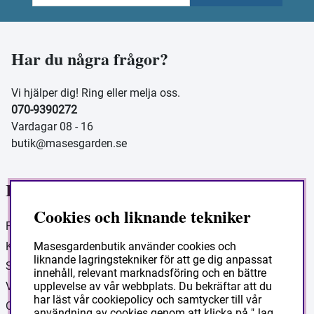
Har du några frågor?
Vi hjälper dig! Ring eller melja oss.
070-9390272
Vardagar 08 - 16
butik@masesgarden.se
Information
Cookies och liknande tekniker
Frakt och leverans
Köpvillkor
Masesgardenbutik använder cookies och
liknande lagringstekniker för att ge dig anpassat
Så handlar du
innehåll, relevant marknadsföring och en bättre
Vanliga frågor
upplevelse av vår webbplats. Du bekräftar att du
har läst vår cookiepolicy och samtycker till vår
Om Masesgården
användning av cookies genom att klicka på "Jag