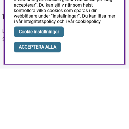
accepterar". Du kan själv när som helst
kontrollera vilka cookies som sparas i din
Ditt konto
webbläsare under ”Inställningar”. Du kan läsa mer
i vår
Integritetspolicy
och i vår
cookiepolicy
.
Logga in
Cookie-inställningar
Skapa konto
ACCEPTERA ALLA
Masesgarden Butik
Masesgården AB
Siljansnäsvägen 211 Grytnäs
793 92 Leksand.
Org:556178-9297