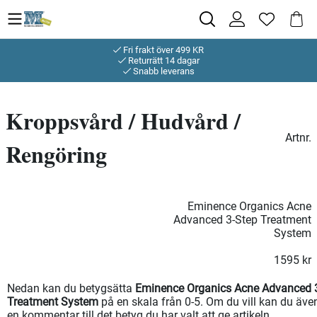
Fri frakt över 499 KR
Returrätt 14 dagar
Snabb leverans
Kroppsvård / Hudvård /
Artnr.
Rengöring
Eminence Organics Acne
Advanced 3-Step Treatment
System
1595
kr
Nedan kan du betygsätta
Eminence Organics Acne Advanced 
Treatment System
på en skala från 0-5. Om du vill kan du äve
en kommentar till det betyg du har valt att ge artikeln.