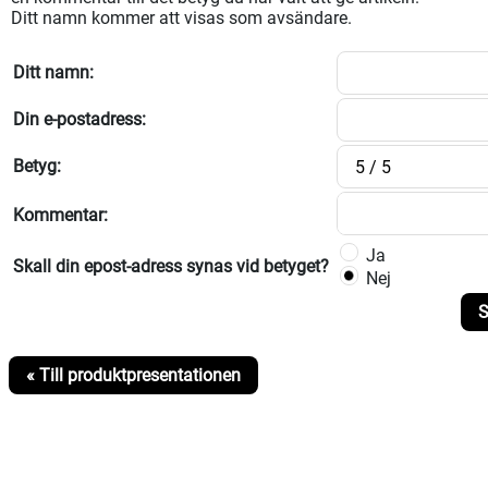
Ditt namn kommer att visas som avsändare.
Ditt namn:
Din e-postadress:
Betyg:
Kommentar:
Ja
Skall din epost-adress synas vid betyget?
Nej
S
« Till produktpresentationen