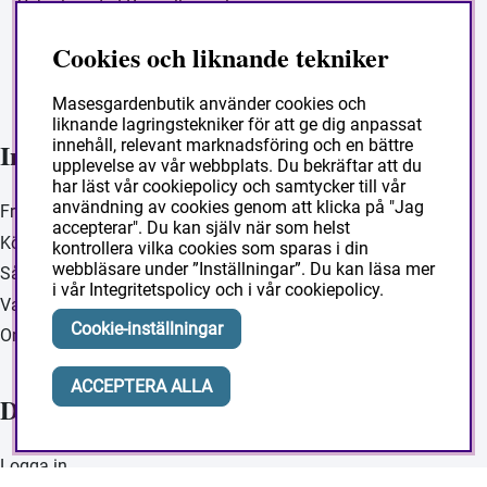
Vi hjälper dig! Ring eller melja oss.
070-9390272
Cookies och liknande tekniker
Vardagar 08 - 16
butik@masesgarden.se
Masesgardenbutik använder cookies och
liknande lagringstekniker för att ge dig anpassat
innehåll, relevant marknadsföring och en bättre
Information
upplevelse av vår webbplats. Du bekräftar att du
har läst vår cookiepolicy och samtycker till vår
användning av cookies genom att klicka på "Jag
Frakt och leverans
accepterar". Du kan själv när som helst
Köpvillkor
kontrollera vilka cookies som sparas i din
webbläsare under ”Inställningar”. Du kan läsa mer
Så handlar du
i vår
Integritetspolicy
och i vår
cookiepolicy
.
Vanliga frågor
Cookie-inställningar
Om Masesgården
ACCEPTERA ALLA
Ditt konto
Logga in