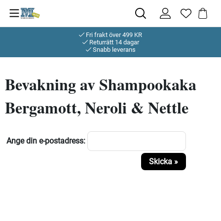
Fri frakt över 499 KR
Returrätt 14 dagar
Snabb leverans
Bevakning av Shampookaka
Bergamott, Neroli & Nettle
Ange din e-postadress:
Skicka »