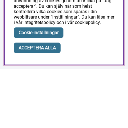
användning av cookies genom att klicka på "Jag
Om Masesgården
accepterar". Du kan själv när som helst
kontrollera vilka cookies som sparas i din
webbläsare under ”Inställningar”. Du kan läsa mer
i vår
Integritetspolicy
och i vår
cookiepolicy
.
Ditt konto
Cookie-inställningar
Logga in
ACCEPTERA ALLA
Skapa konto
Masesgarden Butik
Masesgården AB
Siljansnäsvägen 211 Grytnäs
793 92 Leksand.
Org:556178-9297