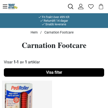
Fri frakt över 499 KR
Returrätt 14 dagar
Snabb leverans
Hem
Carnation Footcare
Carnation Footcare
Visar
1-1
av
1
artiklar
Filtrera
Produkter