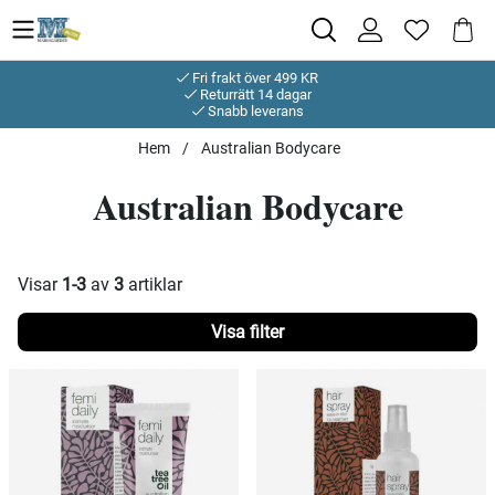
Fri frakt över 499 KR
Returrätt 14 dagar
Snabb leverans
Hem
Australian Bodycare
Australian Bodycare
Visar
1-3
av
3
artiklar
Filtrera
Produkter