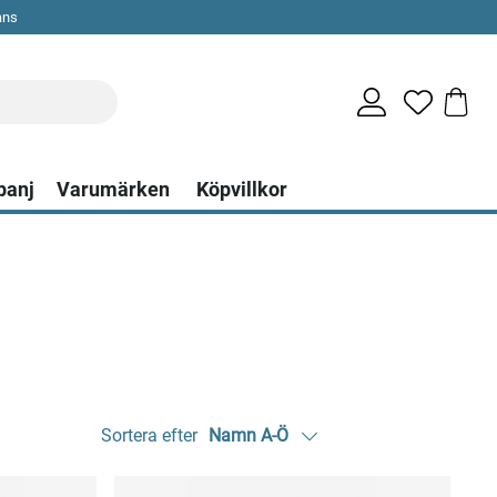
ans
panj
Varumärken
Köpvillkor
Sortera efter
Namn A-Ö