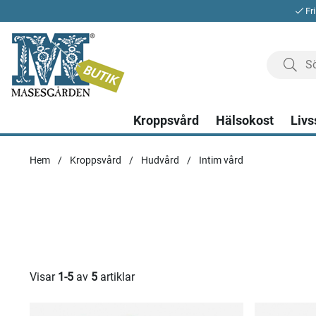
Fri
Kroppsvård
Hälsokost
Livs
Hem
Kroppsvård
Hudvård
Intim vård
Visar
1-5
av
5
artiklar
Produkter