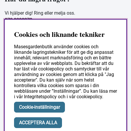
Vi hjälper dig! Ring eller melja oss.
070-9390272
Vardagar 08 - 16
Cookies och liknande tekniker
butik@masesgarden.se
Masesgardenbutik använder cookies och
liknande lagringstekniker för att ge dig anpassat
Information
innehåll, relevant marknadsföring och en bättre
upplevelse av vår webbplats. Du bekräftar att du
har läst vår cookiepolicy och samtycker till vår
Frakt och leverans
användning av cookies genom att klicka på "Jag
accepterar". Du kan själv när som helst
Köpvillkor
kontrollera vilka cookies som sparas i din
Så handlar du
webbläsare under ”Inställningar”. Du kan läsa mer
i vår
Integritetspolicy
och i vår
cookiepolicy
.
Vanliga frågor
Om Masesgården
Cookie-inställningar
ACCEPTERA ALLA