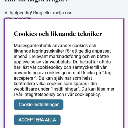
Vi hjälper dig! Ring eller melja oss.
070-9390272
Vardagar 08 - 16
Cookies och liknande tekniker
butik@masesgarden.se
Masesgardenbutik använder cookies och
liknande lagringstekniker för att ge dig anpassat
Information
innehåll, relevant marknadsföring och en bättre
upplevelse av vår webbplats. Du bekräftar att du
har läst vår cookiepolicy och samtycker till vår
Frakt och leverans
användning av cookies genom att klicka på "Jag
accepterar". Du kan själv när som helst
Köpvillkor
kontrollera vilka cookies som sparas i din
Så handlar du
webbläsare under ”Inställningar”. Du kan läsa mer
i vår
Integritetspolicy
och i vår
cookiepolicy
.
Vanliga frågor
Om Masesgården
Cookie-inställningar
ACCEPTERA ALLA