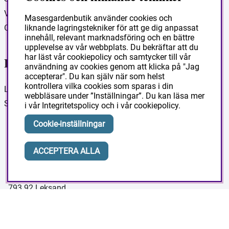
Vanliga frågor
Masesgardenbutik använder cookies och
liknande lagringstekniker för att ge dig anpassat
Om Masesgården
innehåll, relevant marknadsföring och en bättre
upplevelse av vår webbplats. Du bekräftar att du
har läst vår cookiepolicy och samtycker till vår
Ditt konto
användning av cookies genom att klicka på "Jag
accepterar". Du kan själv när som helst
kontrollera vilka cookies som sparas i din
Logga in
webbläsare under ”Inställningar”. Du kan läsa mer
Skapa konto
i vår
Integritetspolicy
och i vår
cookiepolicy
.
Cookie-inställningar
Masesgarden Butik
ACCEPTERA ALLA
Masesgården AB
Siljansnäsvägen 211 Grytnäs
793 92 Leksand.
Org:556178-9297