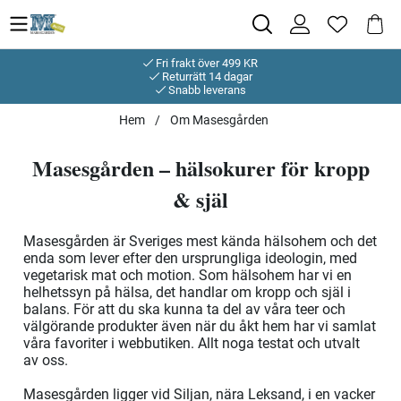
Fri frakt över 499 KR
Returrätt 14 dagar
Snabb leverans
Hem
Om Masesgården
Masesgården – hälsokurer för kropp
& själ
Masesgården är Sveriges mest kända hälsohem och det
enda som lever efter den ursprungliga ideologin, med
vegetarisk mat och motion. Som hälsohem har vi en
helhetssyn på hälsa, det handlar om kropp och själ i
balans. För att du ska kunna ta del av våra teer och
välgörande produkter även när du åkt hem har vi samlat
våra favoriter i webbutiken. Allt noga testat och utvalt
av oss.
Masesgården ligger vid Siljan, nära Leksand, i en vacker