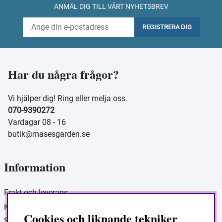
ANMÄL DIG TILL VÅRT NYHETSBREV
REGISTRERA DIG
Har du några frågor?
Vi hjälper dig! Ring eller melja oss.
070-9390272
Vardagar 08 - 16
butik@masesgarden.se
Information
Frakt och leverans
Köpvillkor
Cookies och liknande tekniker
Så handlar du