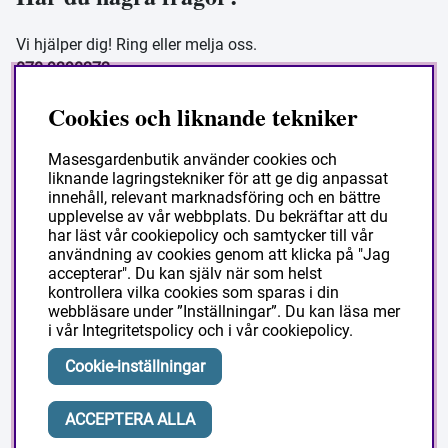
Vi hjälper dig! Ring eller melja oss.
070-9390272
Vardagar 08 - 16
Cookies och liknande tekniker
butik@masesgarden.se
Masesgardenbutik använder cookies och
liknande lagringstekniker för att ge dig anpassat
Information
innehåll, relevant marknadsföring och en bättre
upplevelse av vår webbplats. Du bekräftar att du
har läst vår cookiepolicy och samtycker till vår
Frakt och leverans
användning av cookies genom att klicka på "Jag
accepterar". Du kan själv när som helst
Köpvillkor
kontrollera vilka cookies som sparas i din
Så handlar du
webbläsare under ”Inställningar”. Du kan läsa mer
i vår
Integritetspolicy
och i vår
cookiepolicy
.
Vanliga frågor
Om Masesgården
Cookie-inställningar
ACCEPTERA ALLA