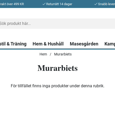
frakt över 499 KR
Returrätt 14 dagar
Snabb leve
stil & Träning
Hem & Hushåll
Masesgården
Kam
Hem
Murarbiets
Murarbiets
För tillfället finns inga produkter under denna rubrik.