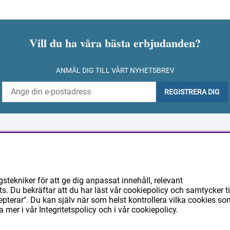
Vill du ha våra bästa erbjudanden?
ANMÄL DIG TILL VÅRT NYHETSBREV
REGISTRERA DIG
nformation
Ditt konto
rakt och leverans
Logga in
ekniker för att ge dig anpassat innehåll, relevant
öpvillkor
Skapa konto
 Du bekräftar att du har läst vår cookiepolicy och samtycker ti
terar". Du kan själv när som helst kontrollera vilka cookies so
å handlar du
a mer i vår
Integritetspolicy
och i vår
cookiepolicy
.
anliga frågor