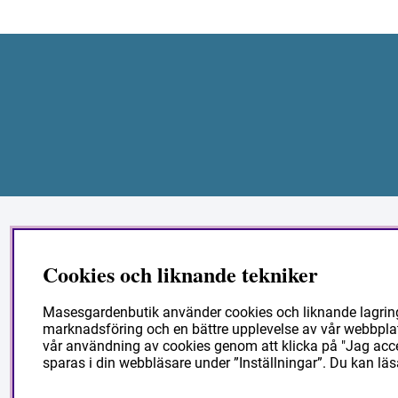
Har du några frågor?
I
Cookies och liknande tekniker
Vi hjälper dig! Ring eller melja oss.
F
Masesgardenbutik använder cookies och liknande lagringst
070-9390272
K
marknadsföring och en bättre upplevelse av vår webbplats.
Vardagar 08 - 16
vår användning av cookies genom att klicka på "Jag accep
S
butik@masesgarden.se
sparas i din webbläsare under ”Inställningar”. Du kan läs
V