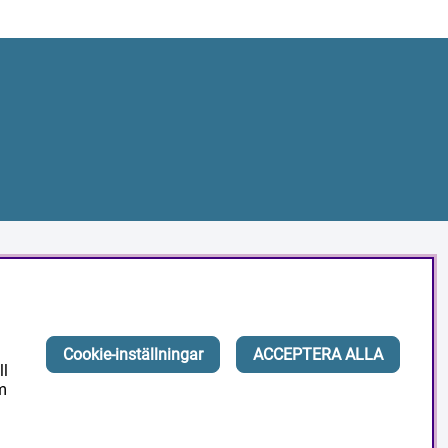
Masesgarden Butik
Masesgården AB
Cookie-inställningar
ACCEPTERA ALLA
Siljansnäsvägen 211 Grytnäs
ll
793 92 Leksand.
m
Org:556178-9297