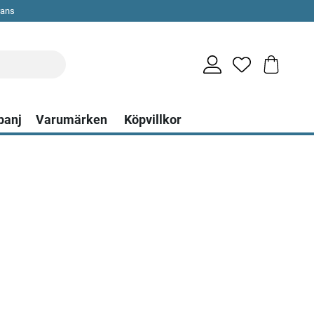
rans
panj
Varumärken
Köpvillkor