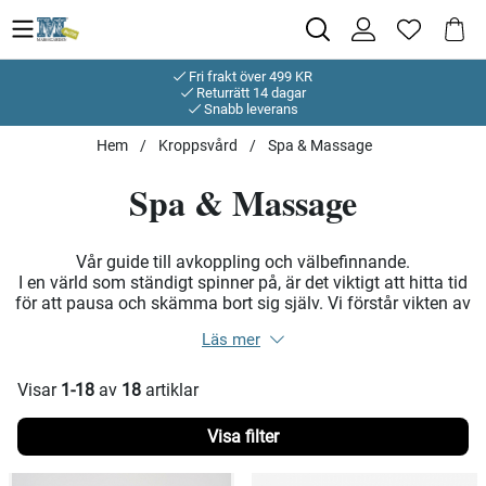
Fri frakt över 499 KR
Returrätt 14 dagar
Snabb leverans
Hem
Kroppsvård
Spa & Massage
Spa & Massage
Vår guide till avkoppling och välbefinnande.
I en värld som ständigt spinner på, är det viktigt att hitta tid
för att pausa och skämma bort sig själv. Vi förstår vikten av
dessa stunder och vill hjälpa dig att förvandla ditt hem till en
helande oas. Utforska våra tips för att skapa en underbar
spaupplevelse hemma, en perfekt tillflyktsort för avkoppling
och återhämtning.
Visar
1-18
av
18
artiklar
Filtrera
Skapa en atmosfär av lugn och ro
Att skapa din egen spaupplevelse hemma börjar med
Produkter