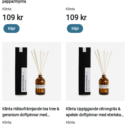
pepparmynta
Klinta
Klinta
109 kr
109 kr
Köp!
Köp!
Klinta Hälsofrämjande tea tree &
Klinta Uppiggande citrongräs &
geranium doftpinnar med
apelsin doftpinnar med eteriska
eteriska oljor
oljor
Klinta
Klinta