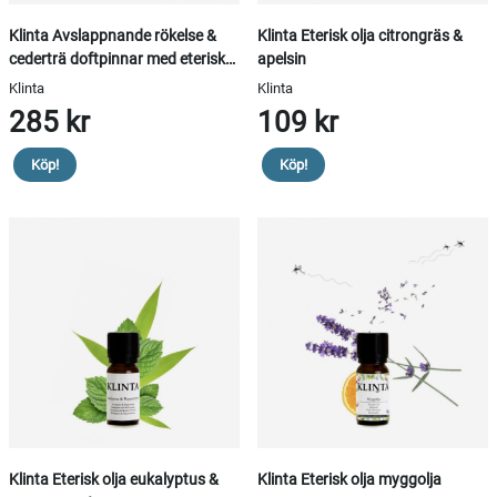
Klinta Avslappnande rökelse &
Klinta Eterisk olja citrongräs &
cederträ doftpinnar med eteriska
apelsin
oljor
Klinta
Klinta
285 kr
109 kr
Köp!
Köp!
Klinta Eterisk olja eukalyptus &
Klinta Eterisk olja myggolja