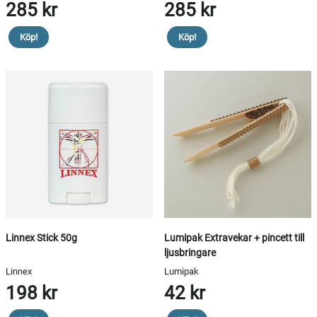
285 kr
285 kr
Köp!
Köp!
Linnex Stick 50g
Lumipak Extravekar + pincett till
ljusbringare
Linnex
Lumipak
198 kr
42 kr