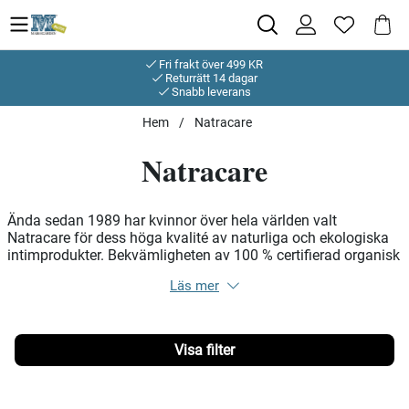
Fri frakt över 499 KR
Returrätt 14 dagar
Snabb leverans
Hem
Natracare
Natracare
Ända sedan 1989 har kvinnor över hela världen valt
Natracare för dess höga kvalité av naturliga och ekologiska
intimprodukter. Bekvämligheten av 100 % certifierad organisk
bomull närmast kroppen i kombination med helt klorfria,
plastfria och biologiskt nedbrytbara material. Detta bidrar till
att Natracare även har en minimal miljöpåverkan.
Filtrera
Produkter