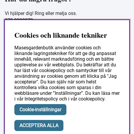
Vi hjälper dig! Ring eller melja oss.
070-9390272
Vardagar 08 - 16
Cookies och liknande tekniker
butik@masesgarden.se
Masesgardenbutik använder cookies och
liknande lagringstekniker för att ge dig anpassat
Information
innehåll, relevant marknadsföring och en bättre
upplevelse av vår webbplats. Du bekräftar att du
har läst vår cookiepolicy och samtycker till vår
Frakt och leverans
användning av cookies genom att klicka på "Jag
accepterar". Du kan själv när som helst
Köpvillkor
kontrollera vilka cookies som sparas i din
Så handlar du
webbläsare under ”Inställningar”. Du kan läsa mer
i vår
Integritetspolicy
och i vår
cookiepolicy
.
Vanliga frågor
Om Masesgården
Cookie-inställningar
ACCEPTERA ALLA