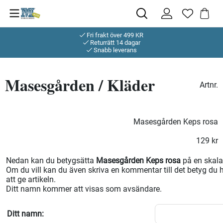
Fri frakt över 499 KR
Returrätt 14 dagar
Snabb leverans
Masesgården / Kläder
Artnr.
Masesgården Keps rosa
129
kr
Nedan kan du betygsätta
Masesgården Keps rosa
på en skala 
Om du vill kan du även skriva en kommentar till det betyg du h
att ge artikeln.
Ditt namn kommer att visas som avsändare.
Ditt namn: