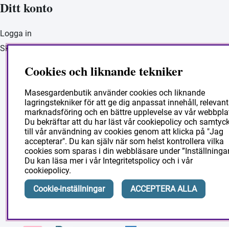
Ditt konto
Logga in
Skapa konto
Cookies och liknande tekniker
Masesgarden Butik
Masesgardenbutik använder cookies och liknande
lagringstekniker för att ge dig anpassat innehåll, relevant
Masesgården AB
marknadsföring och en bättre upplevelse av vår webbpla
Siljansnäsvägen 211 Grytnäs
Du bekräftar att du har läst vår cookiepolicy och samtyc
till vår användning av cookies genom att klicka på "Jag
793 92 Leksand.
accepterar". Du kan själv när som helst kontrollera vilka
cookies som sparas i din webbläsare under ”Inställningar
Org:556178-9297
Du kan läsa mer i vår
Integritetspolicy
och i vår
cookiepolicy
.
Cookie-inställningar
ACCEPTERA ALLA