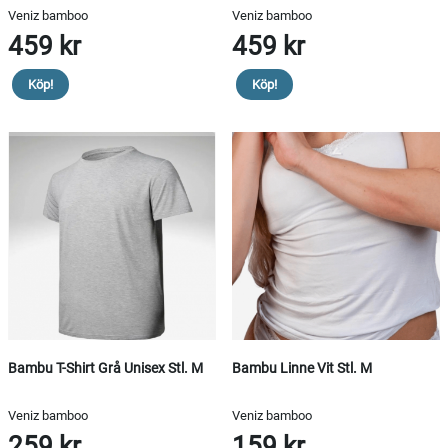
Veniz bamboo
Veniz bamboo
459 kr
459 kr
Köp!
Köp!
Bambu T-Shirt Grå Unisex Stl. M
Bambu Linne Vit Stl. M
Veniz bamboo
Veniz bamboo
259 kr
159 kr