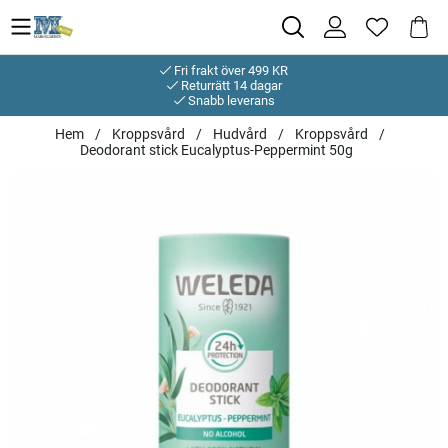
Fri frakt över 499 KR
Returrätt 14 dagar
Snabb leverans
Hem
Kroppsvård
Hudvård
Kroppsvård
Deodorant stick Eucalyptus-Peppermint 50g
Produktbilder Deodorant stick Eucalyptus-Peppermint 50g