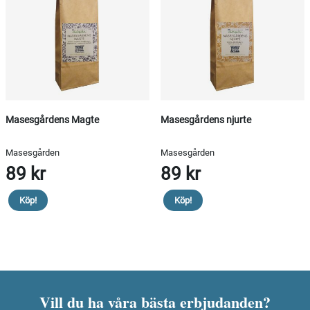
Masesgårdens Magte
Masesgårdens njurte
Masesgården
Masesgården
89 kr
89 kr
Köp!
Köp!
Vill du ha våra bästa erbjudanden?