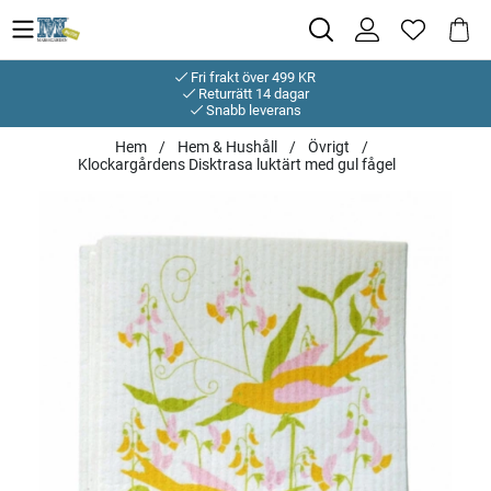
Fri frakt över 499 KR
Returrätt 14 dagar
Snabb leverans
Hem
Hem & Hushåll
Övrigt
Klockargårdens Disktrasa luktärt med gul fågel
Produktbilder Klockargårdens Disktrasa luktärt med gul fågel