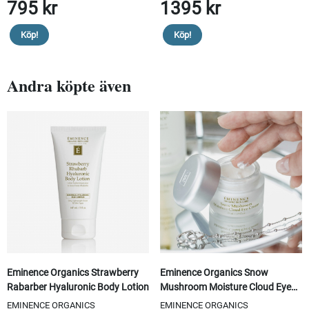
795 kr
1395 kr
Köp!
Köp!
Andra köpte även
Eminence Organics Strawberry
Eminence Organics Snow
Rabarber Hyaluronic Body Lotion
Mushroom Moisture Cloud Eye
Cream
EMINENCE ORGANICS
EMINENCE ORGANICS