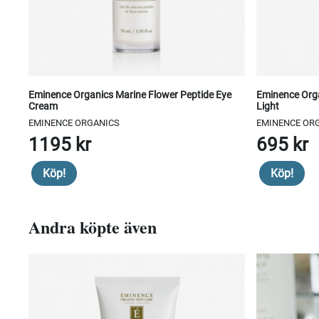
Eminence Organics Marine Flower Peptide Eye
Eminence Orga
Cream
Light
EMINENCE ORGANICS
EMINENCE OR
1195 kr
695 kr
Köp!
Köp!
Andra köpte även