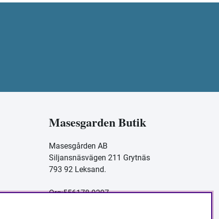
Masesgarden Butik
Masesgården AB
Siljansnäsvägen 211 Grytnäs
793 92 Leksand.
Org:556178-9297