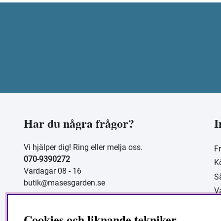
Har du några frågor?
I
Vi hjälper dig! Ring eller melja oss.
F
070-9390272
K
Vardagar 08 - 16
S
butik@masesgarden.se
V
O
Cookies och liknande tekniker