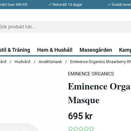
frakt över 499 KR
Returrätt 14 dagar
Snabb leve
stil & Träning
Hem & Hushåll
Masesgården
Kam
ård
Hudvård
Ansiktsmask
Eminence Organics Strawberry 
que
EMINENCE ORGANICS
Eminence Orga
Masque
695
kr