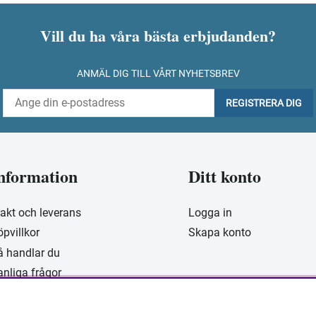
Vill du ha våra bästa erbjudanden?
ANMÄL DIG TILL VÅRT NYHETSBREV
REGISTRERA DIG
nformation
Ditt konto
rakt och leverans
Logga in
öpvillkor
Skapa konto
å handlar du
anliga frågor
m Masesgården