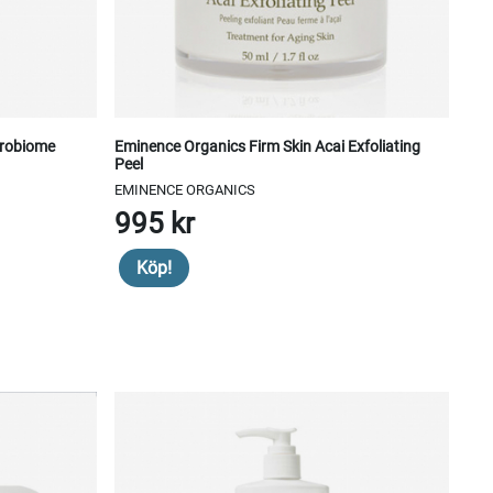
robiome
Eminence Organics Firm Skin Acai Exfoliating
Peel
EMINENCE ORGANICS
995 kr
Köp!