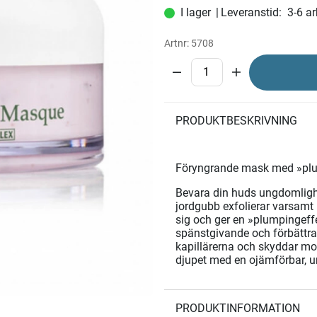
|
Leveranstid:
3-6 a
Artnr:
5708
PRODUKTBESKRIVNING
Föryngrande mask med »plu
Bevara din huds ungdomlighe
jordgubb exfolierar varsamt 
sig och ger en »plumpingeffek
spänstgivande och förbättra
kapillärerna och skyddar mot 
djupet med en ojämförbar, u
PRODUKTINFORMATION