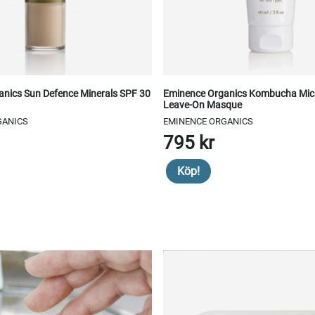
nics Sun Defence Minerals SPF 30
Eminence Organics Kombucha Mic
Leave-On Masque
GANICS
EMINENCE ORGANICS
795 kr
Köp!