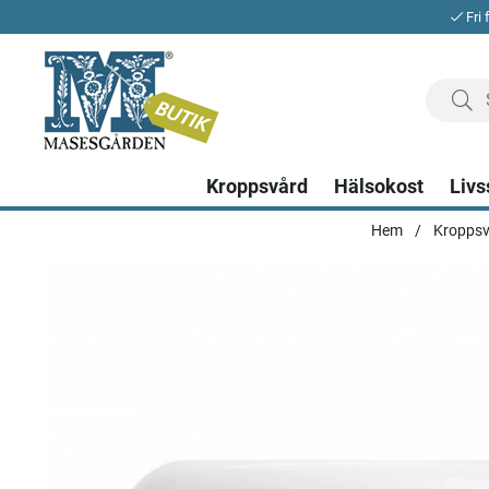
Fri 
Kroppsvård
Hälsokost
Livs
Hem
Kroppsv
Produktbilder Eminence Organics Strawberry Rhubarb Mas