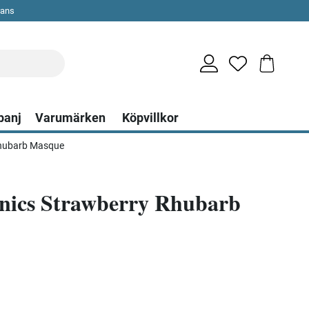
rans
panj
Varumärken
Köpvillkor
Rhubarb Masque
nics Strawberry Rhubarb