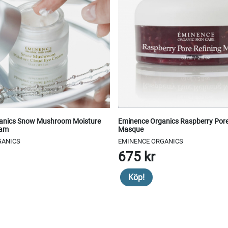
anics Snow Mushroom Moisture
Eminence Organics Raspberry Pore
eam
Masque
GANICS
EMINENCE ORGANICS
675 kr
Köp!