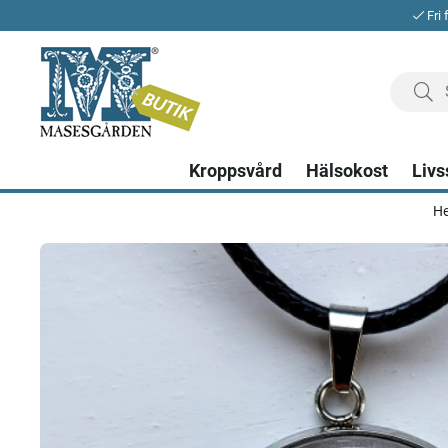
Fri 
Kroppsvård
Hälsokost
Livs
H
Produktbilder Glassmycke Blåmes, liten