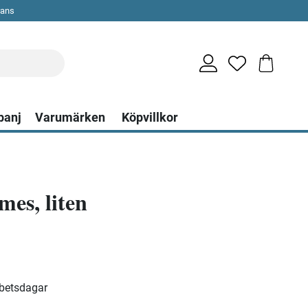
rans
panj
Varumärken
Köpvillkor
es, liten
rbetsdagar