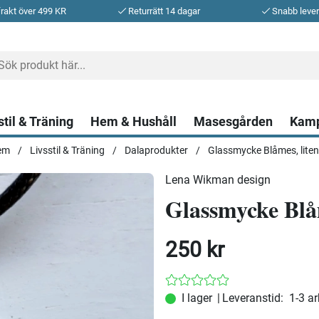
frakt över 499 KR
Returrätt 14 dagar
Snabb leve
stil & Träning
Hem & Hushåll
Masesgården
Kam
em
Livsstil & Träning
Dalaprodukter
Glassmycke Blåmes, liten
Lena Wikman design
Glassmycke Blåm
250
kr
|
Leveranstid:
1-3 a