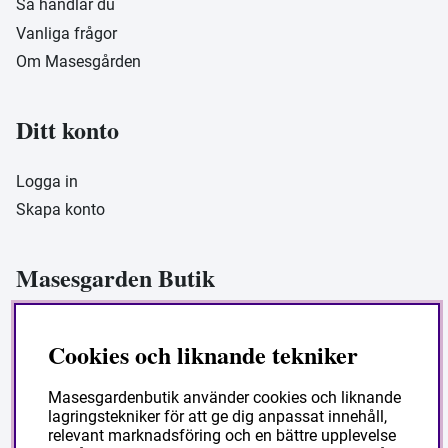
Så handlar du
Vanliga frågor
Om Masesgården
Ditt konto
Logga in
Skapa konto
Masesgarden Butik
Masesgården AB
Cookies och liknande tekniker
Siljansnäsvägen 211 Grytnäs
793 92 Leksand.
Masesgardenbutik använder cookies och liknande
lagringstekniker för att ge dig anpassat innehåll,
Org:556178-9297
relevant marknadsföring och en bättre upplevelse