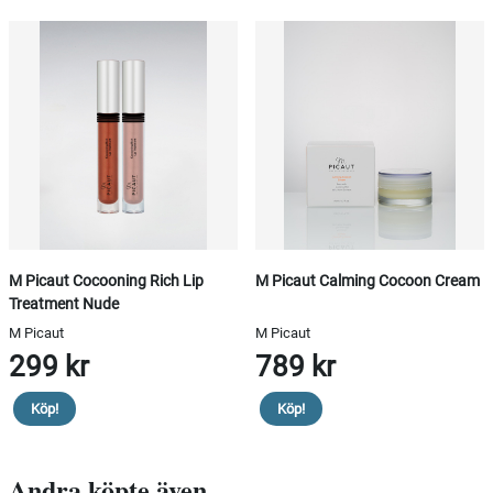
M Picaut Cocooning Rich Lip
M Picaut Calming Cocoon Cream
Treatment Nude
M Picaut
M Picaut
299 kr
789 kr
Köp!
Köp!
Andra köpte även