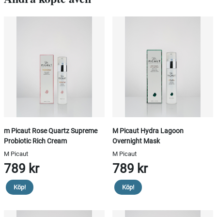
m Picaut Rose Quartz Supreme
M Picaut Hydra Lagoon
Probiotic Rich Cream
Overnight Mask
M Picaut
M Picaut
789 kr
789 kr
Köp!
Köp!