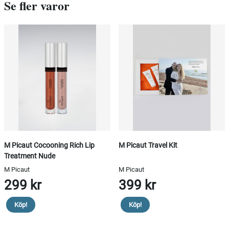
Se fler varor
M Picaut Cocooning Rich Lip
M Picaut Travel Kit
Treatment Nude
M Picaut
M Picaut
299 kr
399 kr
Köp!
Köp!