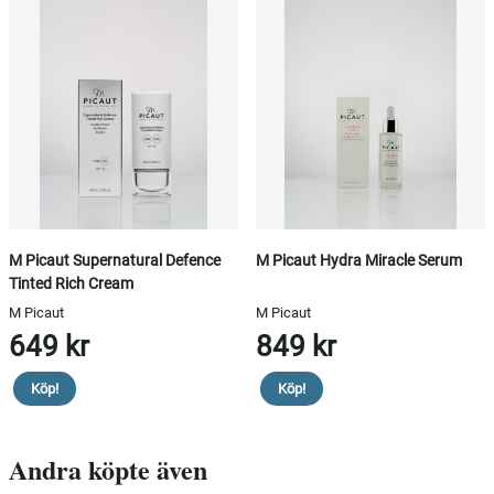
M Picaut Supernatural Defence
M Picaut Hydra Miracle Serum
Tinted Rich Cream
M Picaut
M Picaut
649 kr
849 kr
Köp!
Köp!
Andra köpte även