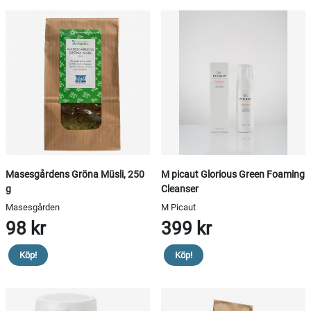
Masesgårdens Gröna Müsli, 250
M picaut Glorious Green Foaming
g
Cleanser
Masesgården
M Picaut
98 kr
399 kr
Köp!
Köp!