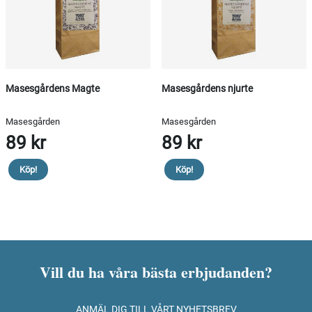
Masesgårdens Magte
Masesgårdens njurte
Masesgården
Masesgården
89 kr
89 kr
Köp!
Köp!
Vill du ha våra bästa erbjudanden?
ANMÄL DIG TILL VÅRT NYHETSBREV