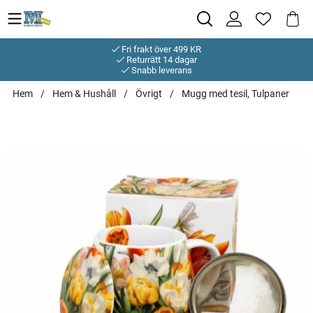
Fri frakt över 499 KR
Returrätt 14 dagar
Snabb leverans
Hem
Hem & Hushåll
Övrigt
Mugg med tesil, Tulpaner
Produktbilder Mugg med tesil, Tulpaner