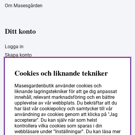
Om Masesgården
Ditt konto
Logga in
Skapa konto
Cookies och liknande tekniker
Masesgarden Butik
Masesgardenbutik använder cookies och
liknande lagringstekniker för att ge dig anpassat
Masesgården AB
innehåll, relevant marknadsföring och en bättre
Siljansnäsvägen 211 Grytnäs
upplevelse av vår webbplats. Du bekräftar att du
har läst vår cookiepolicy och samtycker till vår
793 92 Leksand.
användning av cookies genom att klicka på "Jag
accepterar". Du kan själv när som helst
Org:556178-9297
kontrollera vilka cookies som sparas i din
webbläsare under ”Inställningar”. Du kan läsa mer