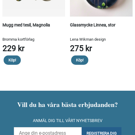
Mugg med tesil, Magnolia
Glassmycke Linnea, stor
Bromma kortförlag
Lena Wikman design
229 kr
275 kr
Köp!
Köp!
Vill du ha våra bästa erbjudanden?
ANMÄL DIG TILL VÅRT NYHETSBREV
REGISTRERA DIG