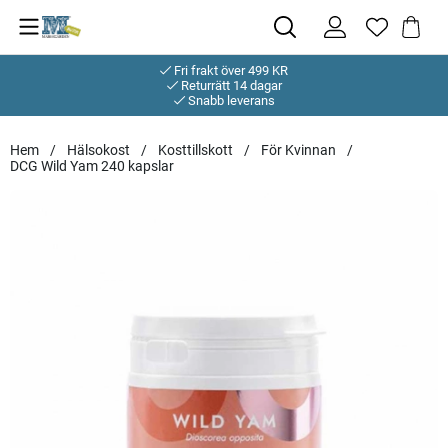
Fri frakt över 499 KR
Returrätt 14 dagar
Snabb leverans
Hem
Hälsokost
Kosttillskott
För Kvinnan
DCG Wild Yam 240 kapslar
Produktbilder DCG Wild Yam 240 kapslar