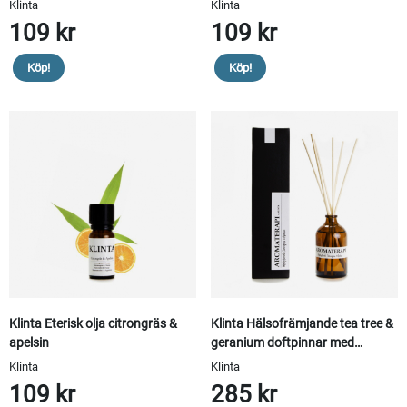
Klinta
Klinta
109 kr
109 kr
Köp!
Köp!
Klinta Eterisk olja citrongräs &
Klinta Hälsofrämjande tea tree &
apelsin
geranium doftpinnar med
eteriska oljor
Klinta
Klinta
109 kr
285 kr