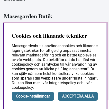
Masesgarden Butik
Masesgården AB
Cookies och liknande tekniker
Siljansnäsvägen 211 Grytnäs
793 92 Leksand.
Masesgardenbutik använder cookies och liknande
lagringstekniker för att ge dig anpassat innehåll,
Org:556178-9297
relevant marknadsföring och en bättre upplevelse
av vår webbplats. Du bekräftar att du har läst vår
cookiepolicy och samtycker till vår användning av
cookies genom att klicka på "Jag accepterar". Du
kan själv när som helst kontrollera vilka cookies
som sparas i din webbläsare under ”Inställningar”.
Du kan läsa mer i vår
Integritetspolicy
och i vår
cookiepolicy
.
Cookie-inställningar
ACCEPTERA ALLA