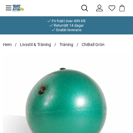
Fri frakt över 499 KR
Returrätt 14 dagar
Snabb leverans
Hem
Livsstil & Träning
Träning
ChiBall Grön
Produktbilder ChiBall Grön