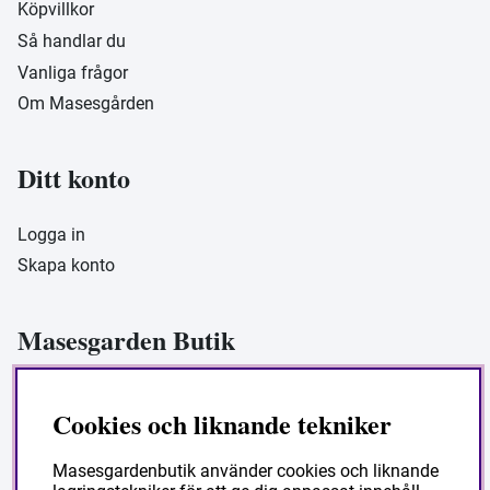
Köpvillkor
Så handlar du
Vanliga frågor
Om Masesgården
Ditt konto
Logga in
Skapa konto
Masesgarden Butik
Masesgården AB
Cookies och liknande tekniker
Siljansnäsvägen 211 Grytnäs
793 92 Leksand.
Masesgardenbutik använder cookies och liknande