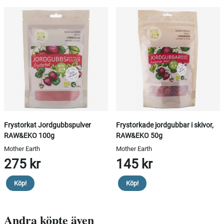
Frystorkat Jordgubbspulver
Frystorkade jordgubbar i skivor,
RAW&EKO 100g
RAW&EKO 50g
Mother Earth
Mother Earth
275 kr
145 kr
Köp!
Köp!
Andra köpte även