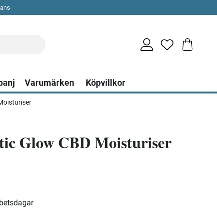
rans
panj
Varumärken
Köpvillkor
oisturiser
tic Glow CBD Moisturiser
rbetsdagar