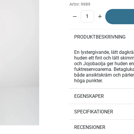
Artnr:
9989
PRODUKTBESKRIVNING
En lystergivande, lätt dagkr
huden ett fint och lätt ski
och Jojobaolja ger huden en 
fuktreservoarerna. Betagluk
både ansiktskräm och pärlem
höga punkter.
EGENSKAPER
SPECIFIKATIONER
RECENSIONER