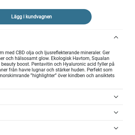
Lägg i kundvagnen
äm med CBD olja och ljusreflekterande mineraler. Ger
mmer och hälsosamt glow. Ekologisk Havtorn, Squalan
beauty boost. Pentavitin och Hyaluronic acid fyller på
aner från havre lugnar och stärker huden. Perfekt som
orskimrande ”highlighter” över kindben och ansiktets