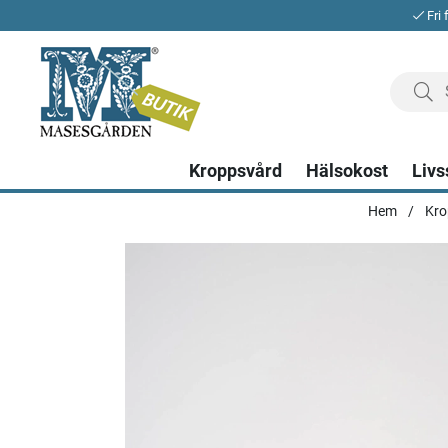
Fri 
Kroppsvård
Hälsokost
Livs
Hem
Kro
Produktbilder M Picaut Galactic Glow CBD Moisturiser