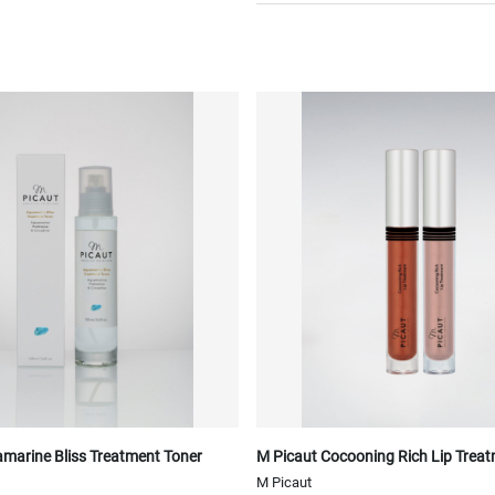
marine Bliss Treatment Toner
M Picaut Cocooning Rich Lip Trea
M Picaut