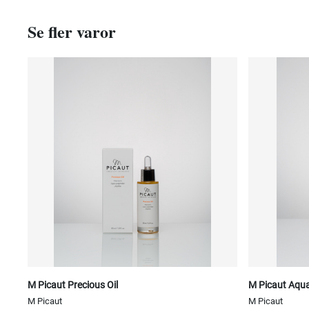
Se fler varor
M Picaut Precious Oil
M Picaut Aqua
M Picaut
M Picaut