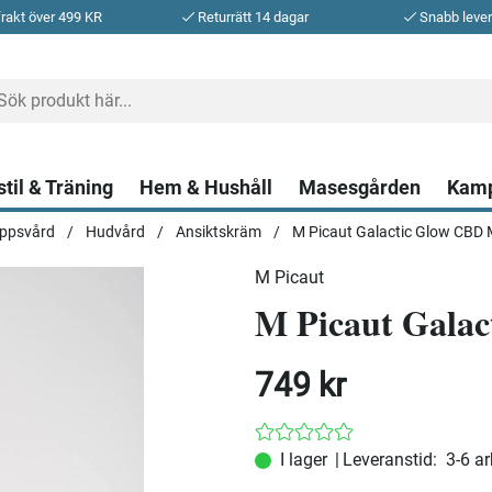
frakt över 499 KR
Returrätt 14 dagar
Snabb leve
stil & Träning
Hem & Hushåll
Masesgården
Kam
ppsvård
Hudvård
Ansiktskräm
M Picaut Galactic Glow CBD M
M Picaut
M Picaut Galac
749
kr
|
Leveranstid:
3-6 a