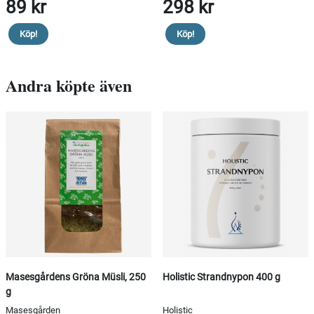
89 kr
298 kr
Köp!
Köp!
Andra köpte även
Masesgårdens Gröna Müsli, 250
Holistic Strandnypon 400 g
g
Masesgården
Holistic